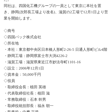
同社は、四国化工機グループの一員として東京に本社を置
き、静岡(次郎長工場より改名)、滋賀の2工場で12月1日より営
業を開始します。
◇商号
◇四国パック株式会社
◇所在地
・本社：東京都中央区日本橋人形町2-26-5 日通人形町ビル4階
・静岡工場：静岡県富士市大渕4226-2
・滋賀工場：滋賀県東近江市妙法寺町1101-16
◇設立：2006年12月1日
◇資本金：50,000千円
◇役員
・取締役会長：植田 英雄
・代表取締役社長：植田 滋
・常務取締役：石本 幹男
・取締役統括部長：福永 朝一