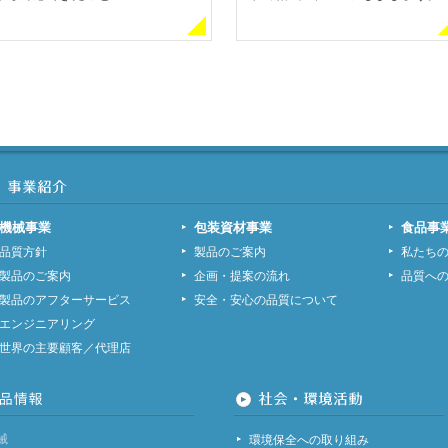
機械事業
包装資材事業
食品事
品質方針
製品のご案内
私たち
製品のご案内
企画・提案の流れ
品質へ
製品のアフターサービス
安全・安心の品質について
エンジニアリング
世界の主要顧客／代理店
械
環境保全への取り組み