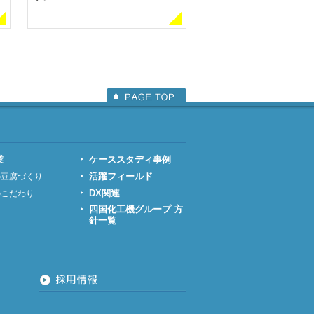
業
ケーススタディ事例
活躍フィールド
の豆腐づくり
DX関連
のこだわり
四国化工機グループ 方
針一覧