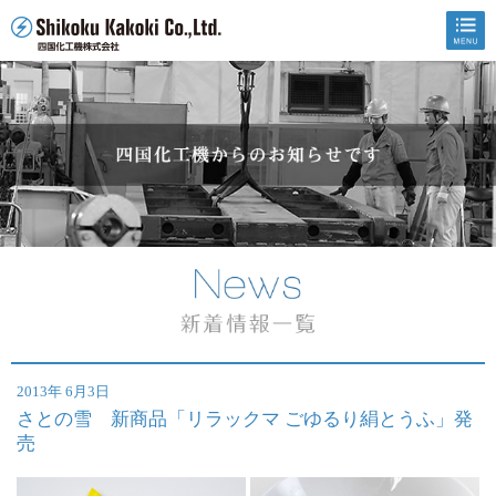
2013年 6月3日
さとの雪 新商品「リラックマ ごゆるり絹とうふ」発
売