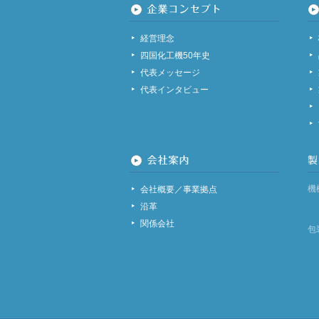
経営理念
四国化工機50年史
代表メッセージ
代表インタビュー
機
会社概要／事業拠点
沿革
関係会社
包