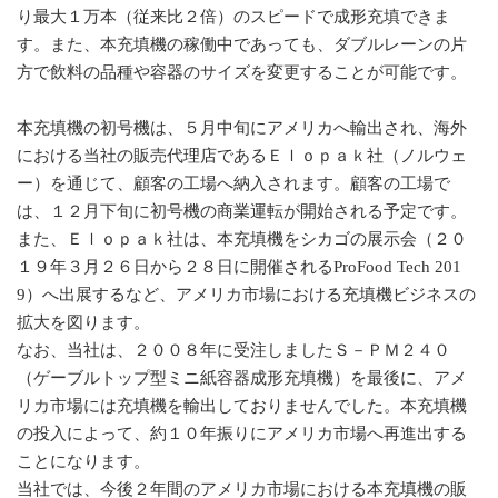
り最大１万本（従来比２倍）のスピードで成形充填できま
す。また、本充填機の稼働中であっても、ダブルレーンの片
方で飲料の品種や容器のサイズを変更することが可能です。
本充填機の初号機は、５月中旬にアメリカへ輸出され、海外
における当社の販売代理店であるＥｌｏｐａｋ社（ノルウェ
ー）を通じて、顧客の工場へ納入されます。顧客の工場で
は、１２月下旬に初号機の商業運転が開始される予定です。
また、Ｅｌｏｐａｋ社は、本充填機をシカゴの展示会（２０
１９年３月２６日から２８日に開催されるProFood Tech 201
9）へ出展するなど、アメリカ市場における充填機ビジネスの
拡大を図ります。
なお、当社は、２００８年に受注しましたＳ－ＰＭ２４０
（ゲーブルトップ型ミニ紙容器成形充填機）を最後に、アメ
リカ市場には充填機を輸出しておりませんでした。本充填機
の投入によって、約１０年振りにアメリカ市場へ再進出する
ことになります。
当社では、今後２年間のアメリカ市場における本充填機の販