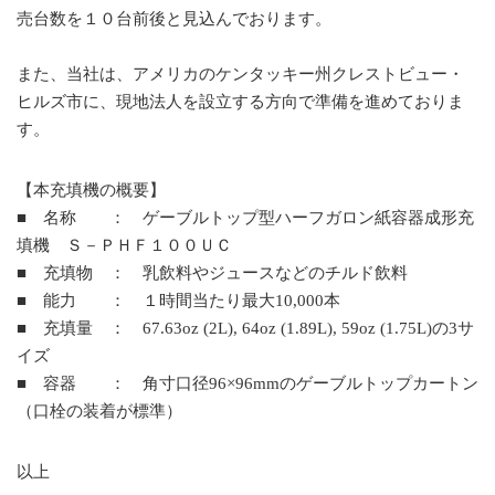
売台数を１０台前後と見込んでおります。
また、当社は、アメリカのケンタッキー州クレストビュー・
ヒルズ市に、現地法人を設立する方向で準備を進めておりま
す。
【本充填機の概要】
■ 名称 ： ゲーブルトップ型ハーフガロン紙容器成形充
填機 Ｓ－ＰＨＦ１００ＵＣ
■ 充填物 ： 乳飲料やジュースなどのチルド飲料
■ 能力 ： １時間当たり最大10,000本
■ 充填量 ： 67.63oz (2L), 64oz (1.89L), 59oz (1.75L)の3サ
イズ
■ 容器 ： 角寸口径96×96mmのゲーブルトップカートン
（口栓の装着が標準）
以上