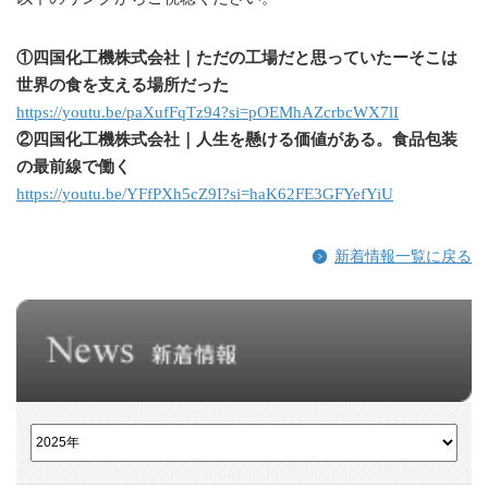
①四国化工機株式会社｜ただの工場だと思っていたーそこは
世界の食を支える場所だった
https://youtu.be/paXufFqTz94?si=pOEMhAZcrbcWX7lI
②四国化工機株式会社｜人生を懸ける価値がある。食品包装
の最前線で働く
https://youtu.be/YFfPXh5cZ9I?si=haK62FE3GFYefYiU
新着情報一覧に戻る